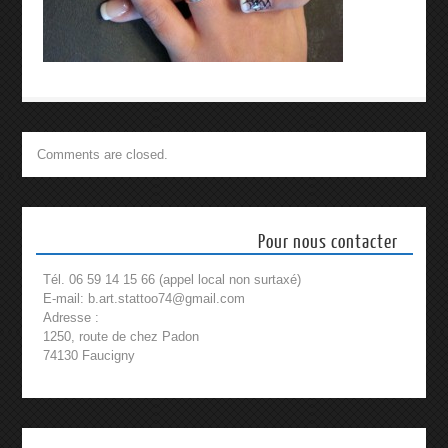
Comments are closed.
Pour nous contacter
Tél. 06 59 14 15 66 (appel local non surtaxé)
E-mail: b.art.stattoo74@gmail.com
Adresse :
1250, route de chez Padon
74130 Faucigny