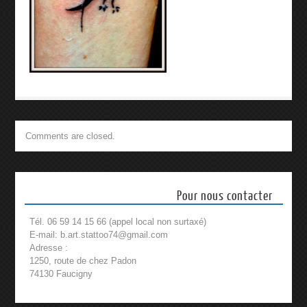
Comments are closed.
Pour nous contacter
Tél. 06 59 14 15 66 (appel local non surtaxé)
E-mail: b.art.stattoo74@gmail.com
Adresse :
1250, route de chez Padon
74130 Faucigny