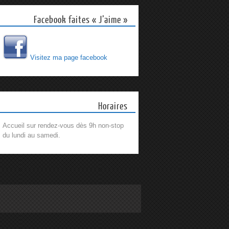
Facebook faites « J’aime »
Visitez ma page facebook
Horaires
Accueil sur rendez-vous dès 9h non-stop
du lundi au samedi.