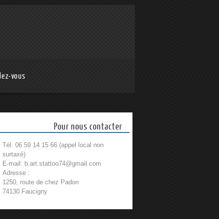
dez-vous
Pour nous contacter
Tél. 06 59 14 15 66 (appel local non
surtaxé)
E-mail: b.art.stattoo74@gmail.com
Adresse :
1250, route de chez Padon
74130 Faucigny